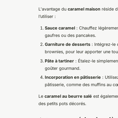
L'avantage du
caramel maison
réside d
l’utiliser :
Sauce caramel
: Chauffez légèremen
gaufres ou des pancakes.
Garniture de desserts
: Intégrez-le
brownies, pour leur apporter une t
Pâte à tartiner
: Étalez-le simplement
goûter gourmand.
Incorporation en pâtisserie
: Utilis
pâtisserie, comme des muffins au cœ
Le
caramel au beurre salé
est également
des petits pots décorés.