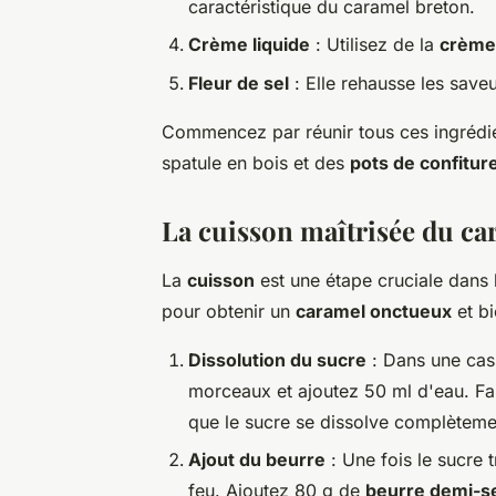
caractéristique du caramel breton.
Crème liquide
: Utilisez de la
crème 
Fleur de sel
: Elle rehausse les save
Commencez par réunir tous ces ingrédi
spatule en bois et des
pots de confitur
La cuisson maîtrisée du ca
La
cuisson
est une étape cruciale dans 
pour obtenir un
caramel onctueux
et bi
Dissolution du sucre
: Dans une cas
morceaux et ajoutez 50 ml d'eau. Fa
que le sucre se dissolve complèteme
Ajout du beurre
: Une fois le sucre 
feu. Ajoutez 80 g de
beurre demi-s