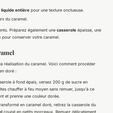
liquide entière
pour une texture onctueuse.
urs du caramel.
ents. Préparez également une
casserole
épaisse, une
e
pour conserver votre caramel.
ramel
la réalisation du caramel. Voici comment procéder
en doré :
serole à fond épais, versez 200 g de sucre en
ites chauffer à feu moyen sans remuer, jusqu'à ce
nt et prenne une couleur dorée.
transformé en caramel doré, retirez la casserole du
el
coupé en petits morceaux. Remuez délicatement