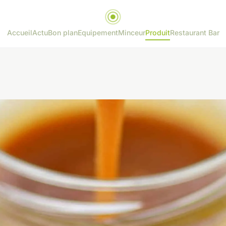
Accueil
Actu
Bon plan
Equipement
Minceur
Produit
Restaurant Bar