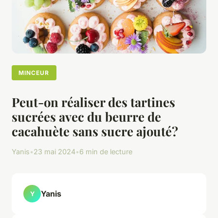
MINCEUR
Peut-on réaliser des tartines
sucrées avec du beurre de
cacahuète sans sucre ajouté?
Yanis
•
23 mai 2024
•
6 min de lecture
Yanis
Y